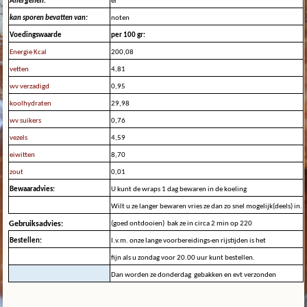
Allergenen:
ei
kan sporen bevatten van:
noten
Voedingswaarde
per 100 gr:
Energie Kcal
200,08
vetten
4,81
wv verzadigd
0,95
koolhydraten
29,98
wv suikers
0,76
vezels
4,59
eiwitten
8,70
zout
0,01
Bewaaradvies:
U kunt de wraps 1 dag bewaren in de koeling
Wilt u ze langer bewaren vries ze dan zo snel mogelijk(deels) in.
Gebruiksadvies:
(goed ontdooien) bak ze in circa 2 min op 220
Bestellen:
I.v.m. onze lange voorbereidings-en rijstijden is het
fijn als u zondag voor 20.00 uur kunt bestellen.
Dan worden ze donderdag gebakken en evt verzonden