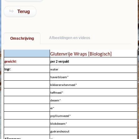
Terug
Afbeeldingen en videos
Omschrijving
Glutenvrije Wraps [Biologisch]
gewicht:
per 2 verpakt
Ingr:
water
haverbloem*
kikkererwtenmeel*
teffmeel*
desem*
ei*
psylliumvezel*
blokdesem*
guérandezout